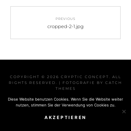
Beitragsnavigation
PREVIOUS
Previous
cropped-2-1.jpg
post:
COPYRIGHT © 2026
CRYPTIC CONCEPT
. ALL
RIGHTS RESERVED. | FOTOGRAFIE BY
CATCH
THEMES
Diese Website benutzen Cookies. Wenn Sie die Website weiter
nutzen, stimmen Sie der Verwendung von Cookies zu.
AKZEPTIEREN